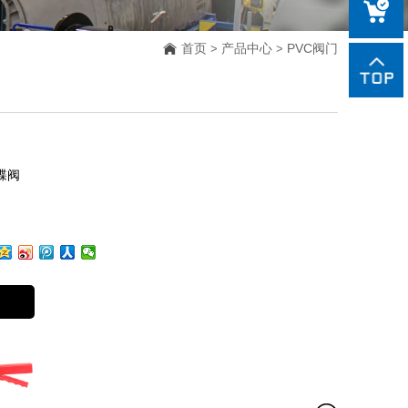
85188918
sales@czxi
首页
产品中心
PVC阀门
>
>
蝶阀