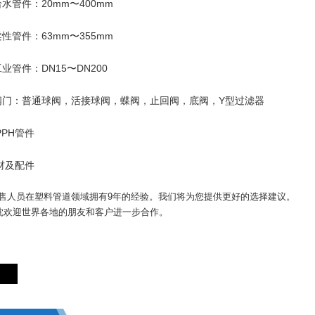
C给水管件：20mm〜400mm
C柔性管件：63mm〜355mm
C工业管件：DN15〜DN200
VC阀门：普通球阀，活接球阀，蝶阀，止回阀，底阀，Y型过滤器
/PPH管件
管材及配件
售人员在塑料管道领域拥有9年的经验。我们将为您提供更好的选择建议。
热忱欢迎世界各地的朋友和客户进一步合作。