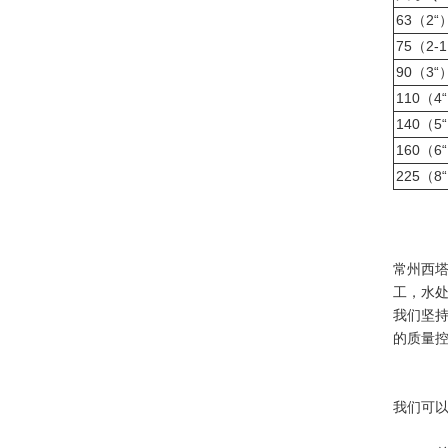
63（2“
75（2-
90（3“
110（4
140（5
160（6
225（8
常州西塔塑
工，水
我们坚持
的质量
我们可