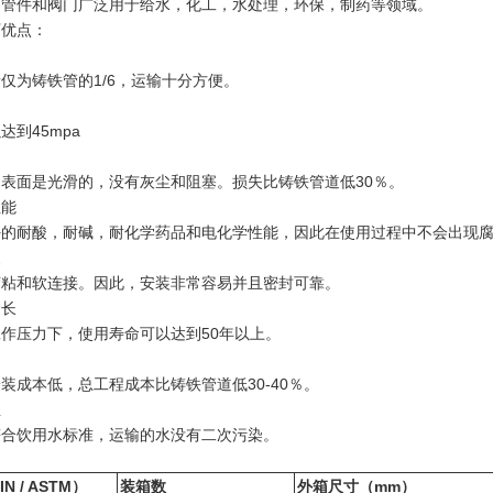
，管件和阀门广泛用于给水，化工，水处理，环保，制药等领域。
下优点：
仅为铸铁管的1/6，运输十分方便。
达到45mpa
内表面是光滑的，没有灰尘和阻塞。
损失比铸铁管道低30％。
性能
好的耐酸，耐碱，耐化学药品和电化学性能，因此在使用过程中不会出现
装
胶粘和软连接。
因此，安装非常容易并且密封可靠。
命长
作压力下，使用寿命可以达到50年以上。
装成本低，总工程成本比铸铁管道低30-40％。
生
符合饮用水标准，运输的水没有二次污染。
N / ASTM）
装箱数
外箱尺寸（mm）