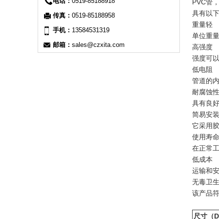
电话：
0519-85188918
PVC管
具有以
传真：
0519-85188958
重量轻
手机：
13584531319
单位重量
邮箱：
sales@czxita.com
高强度
强度可以
低电阻
管道的
耐腐蚀
具有良
简易安
它采用
使用寿
在正常工
低成本
运输和安
无毒卫
该产品
尺寸（DI