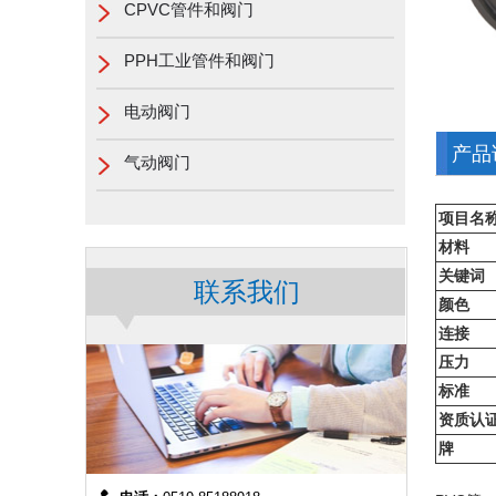
CPVC管件和阀门
PPH工业管件和阀门
电动阀门
产品
气动阀门
项目名
材料
关键词
联系我们
颜色
连接
压力
标准
资质认
牌