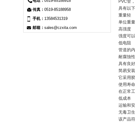
电话：
0519-85188918
PVC管
具有以
传真：
0519-85188958
重量轻
手机：
13584531319
单位重量
邮箱：
sales@czxita.com
高强度
强度可以
低电阻
管道的
耐腐蚀
具有良
简易安
它采用
使用寿
在正常工
低成本
运输和安
无毒卫
该产品