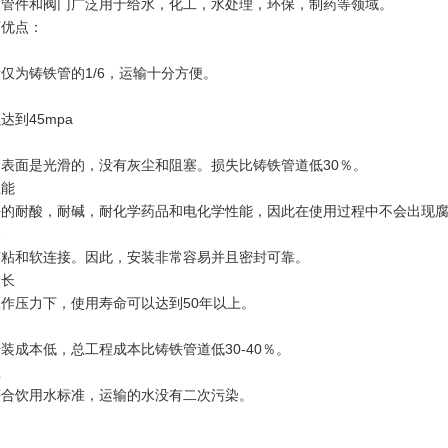
，管件和阀门广泛用于给水，化工，水处理，环保，制药等领域。
下优点：
仅为铸铁管的1/6，运输十分方便。
达到45mpa
内表面是光滑的，没有灰尘和阻塞。
损失比铸铁管道低30％。
性能
好的耐酸，耐碱，耐化学药品和电化学性能，因此在使用过程中不会出现
装
胶粘和软连接。
因此，安装非常容易并且密封可靠。
命长
作压力下，使用寿命可以达到50年以上。
装成本低，总工程成本比铸铁管道低30-40％。
生
符合饮用水标准，运输的水没有二次污染。