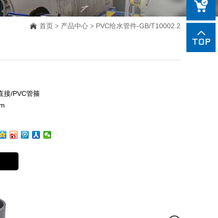
85188918
sales@czxi
首页
产品中心
PVC给水管件-GB/T10002.2
>
>
直接/PVC管箍
m