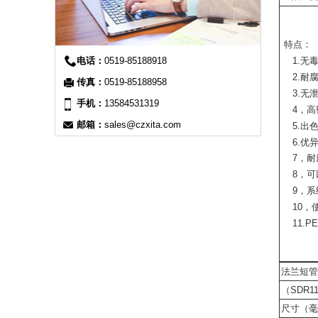
特点：
1.无毒
电话：
0519-85188918
2.耐腐
传真：
0519-85188958
3.无泄
手机：
13584531319
4，高韧
邮箱：
sales@czxita.com
5.出色
6.优
7，耐
8，可
9，系
10，
11.P
法兰短
（SDR1
尺寸（毫