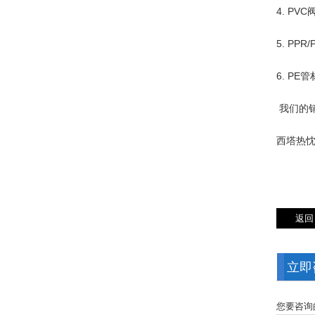
4. P
5. PPR
6. PE
我们的
西塔热
立即
您要咨询