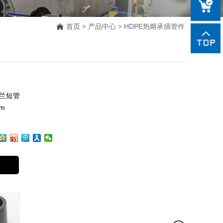
85188918
sales@czxi
首页
产品中心
HDPE热熔承插管件
>
>
法兰短管
m