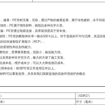
，健康：PE管材无毒，无味，通过严格的健康监测，属于绿色建材，永不结
蚀性：PE属于惰性材料，能抵抗多种化学介质。
漏：PE管通过电熔连接，其界面强度高于管本身。
性：PE管的断裂伸长率一般在500％以上。
对于底座的不均匀沉降，其适应
的抗快速裂纹扩展能力（RCP）。
异的柔韧性和抗划伤能力。
磨性好，壁摩擦系数低，流阻小，输送能力强。
以采用多种非开挖方式，极大的方便了施工安装。
统成本低，维护成本少，可以大大降低项目成本。
使用寿命长：暗埋PE管正常使用五年以上。
E材料可以重复使用，并具有我们国家提倡的高效环境保护的概念
管
1）
（SDR17）
米）
尺寸（毫米）