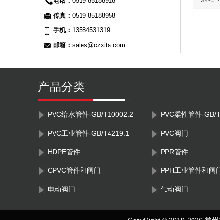
电话：
0519-85188918
传真：
0519-85188958
手机：
13584531319
邮箱：
sales@czxita.com
产品分类
PVC给水管件-GB/T10002.2
PVC柔性管件-GB/T1
PVC工业管件-GB/T4219.1
PVC阀门
HDPE管件
PPR管件
CPVC管件和阀门
PPH工业管件和阀
电动阀门
气动阀门