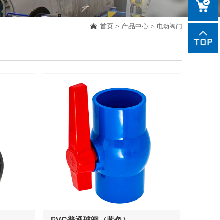
85188918
sales@czxi
首页
产品中心
>
> 电动阀门
PVC普通球阀（蓝色）